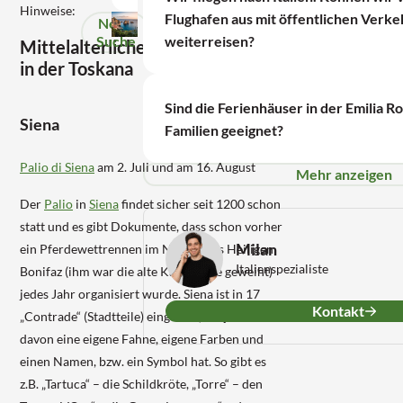
Hinweise:
Flughafen aus mit öffentlichen Verke
Neue
Suche
weiterreisen?
Mittelalterliche Veranstaltungen
in der Toskana
Sind die Ferienhäuser in der Emilia R
Siena
Familien geeignet?
Palio di Siena
am 2. Juli und am 16. August
Mehr anzeigen
Der
Palio
in
Siena
findet sicher seit 1200 schon
statt und es gibt Dokumente, dass schon vorher
Milan
ein Pferdewettrennen im Namen des Heiligen
Italienspezialiste
Bonifaz (ihm war die alte Kathedrale geweiht)
jedes Jahr organisiert wurde. Siena ist in 17
Kontakt
„Contrade“ (Stadtteile) eingeteilt, wo jede
davon eine eigene Fahne, eigene Farben und
einen Namen, bzw. ein Symbol hat. So gibt es
z.B. „Tartuca“ – die Schildkröte, „Torre“ – den