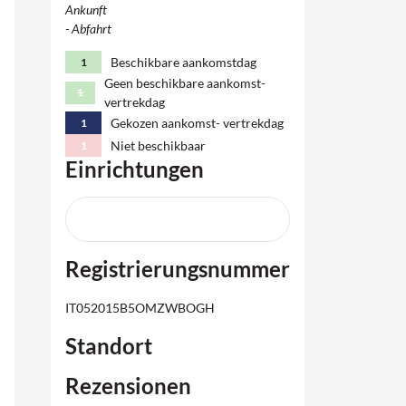
Ankunft
Wohnzimmern, einer großen Küche und
- Abfahrt
einem attraktiven Esszimmer mit Blick auf
Beschikbare aankomstdag
1
den Garten. Die sieben Gästezimmer
Geen beschikbare aankomst-
verfügen alle über ein privates Bad und sind
1
vertrekdag
individuell mit einer warmen Mischung aus
Gekozen aankomst- vertrekdag
1
modernem Design und antiken Elementen
Niet beschikbaar
1
dekoriert. Dicke Steinwände und
Einrichtungen
Holzbalkendecken schaffen eine angenehme,
authentische Atmosphäre. Draußen
erstreckt sich ein großer, parkähnlicher
Garten mit mehreren Entspannungsplätzen,
Registrierungsnummer
einem natürlichen Teich und einem privaten
Schwimmbad mit Blick auf das Tal und
IT052015B5OMZWBOGH
Montepulciano.
Standort
Entdecken Sie die Weinlandschaft
des südlichen Toskana
Rezensionen
Die Lage im Herzen der Weinregion