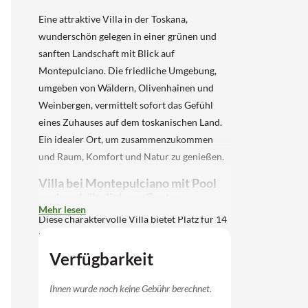
Eine attraktive Villa in der Toskana,
wunderschön gelegen in einer grünen und
sanften Landschaft mit Blick auf
Montepulciano. Die friedliche Umgebung,
umgeben von Wäldern, Olivenhainen und
Weinbergen, vermittelt sofort das Gefühl
eines Zuhauses auf dem toskanischen Land.
Ein idealer Ort, um zusammenzukommen
und Raum, Komfort und Natur zu genießen.
Villa bei Montepulciano mit Pool
und parkähnlichem Garten
Mehr lesen
Diese charaktervolle Villa bietet Platz für 14
Personen und verbindet authentische
toskanische Details mit zeitgemäßem
Verfügbarkeit
Komfort. Im Inneren finden Sie großzügige
Wohnbereiche, die sich über zwei
Ihnen wurde noch keine Gebühr berechnet.
Stockwerke erstrecken, mit zwei