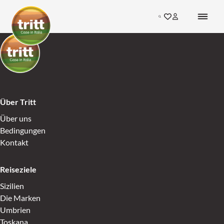
Skip to content
Search
Gehen Sie zu den F
Inloggen bij mij
Go to Home
Go to Home
Über Tritt
Über uns
Bedingungen
Kontakt
Reiseziele
Sizilien
Die Marken
Umbrien
Toskana