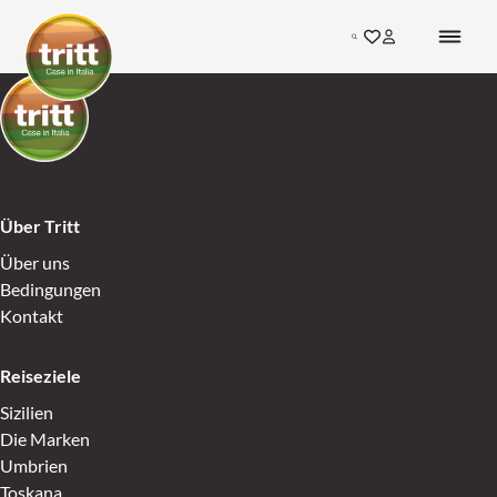
Skip to content
Search
Gehen Sie zu den F
Inloggen bij mij
Go to Home
Go to Home
Über Tritt
Über uns
Bedingungen
Kontakt
Reiseziele
Sizilien
Die Marken
Umbrien
Toskana