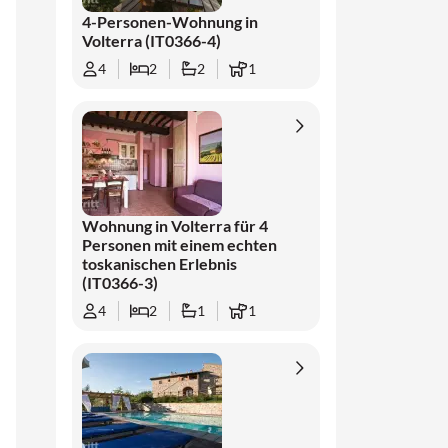
Cecina oder Bibbona fahren, etwa 55 km
4-Personen-Wohnung in
entfernt.
Volterra (IT0366-4)
4
2
2
1
Wohnung in Volterra für 4
Personen mit einem echten
toskanischen Erlebnis
(IT0366-3)
4
2
1
1