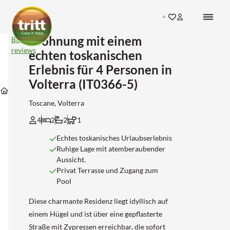
Search
Wohnung mit einem
Wohnung
Bekijk
mit
reviews
echten toskanischen
einem
echten
Erlebnis für 4 Personen in
toskanischen
Volterra (IT0366-5)
Unterkünfte
Unterkünfte
Unterkünfte
Erlebnis
Unterkünfte
in
in
in
für
Toscane
Pisa
Volterra
4
Toscane, Volterra
Personen
in
4
2
2
1
Volterra
(IT0366-
Echtes toskanisches Urlaubserlebnis
5)
Ruhige Lage mit atemberaubender
Aussicht.
Privat Terrasse und Zugang zum
Pool
Diese charmante Residenz liegt idyllisch auf
einem Hügel und ist über eine gepflasterte
Straße mit Zypressen erreichbar, die sofort