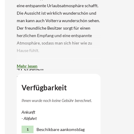
eine entspannte Urlaubsatmosphäre schafft.
Die Aussicht ist wirklich wunderschön und
man kann auch Volterra wunderschön sehen.
Der freundliche Besitzer sorgt für einen
herzlichen Empfang und eine entspannte
Atmosphäre, sodass man sich hier wie zu
Hause fühlt.
Typische toskanische Wohnung für
Mehr lesen
4 Personen
Diese gemütliche Wohnung verfügt über ein
Wohnzimmer mit Doppelsofa, Fernseher und
Verfügbarkeit
einer praktischen Küche mit Herd,
Mikrowelle und Gefrierschrank. Es gibt zwei
Ihnen wurde noch keine Gebühr berechnet.
Schlafzimmer mit einem Doppelbett und
Ankunft
zwei Badezimmer, jeweils mit Dusche und
- Abfahrt
Toilette. Draußen finden Sie eine private
Beschikbare aankomstdag
1
Terrasse mit Gartenmöbeln, die perfekt ist,