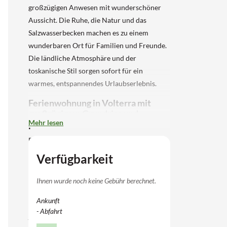
großzügigen Anwesen mit wunderschöner
Aussicht. Die Ruhe, die Natur und das
Salzwasserbecken machen es zu einem
wunderbaren Ort für Familien und Freunde.
Die ländliche Atmosphäre und der
toskanische Stil sorgen sofort für ein
warmes, entspannendes Urlaubserlebnis.
Ferienwohnung in Volterra mit
großzügigem Grundriss und
Mehr lesen
privatem Außenbereich
Das Ferienhaus besteht aus zwei
Stockwerken und bietet ein helles
Verfügbarkeit
Wohnzimmer mit Essbereich und Küche im
Erdgeschoss sowie zwei Schlafzimmer mit
Ihnen wurde noch keine Gebühr berechnet.
eigenen Badezimmern. Im Erdgeschoss gibt
Ankunft
es zwei weitere komfortable Schlafzimmer,
- Abfahrt
jedes mit eigenem Badezimmer. Draußen