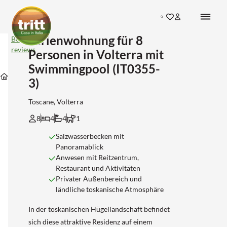
Search
Ferienwohnung für 8
Ferienwohnung
Bekijk
für
reviews
Personen in Volterra mit
8
Personen
Swimmingpool (IT0355-
Unterkünfte
Unterkünfte
Unterkünfte
in
Unterkünfte
in
in
in
3)
Volterra
Toscane
Pisa
Volterra
mit
Swimmingpool
Toscane, Volterra
(IT0355-
3)
8
4
4
1
Salzwasserbecken mit
Panoramablick
Anwesen mit Reitzentrum,
Restaurant und Aktivitäten
Privater Außenbereich und
ländliche toskanische Atmosphäre
In der toskanischen Hügellandschaft befindet
sich diese attraktive Residenz auf einem