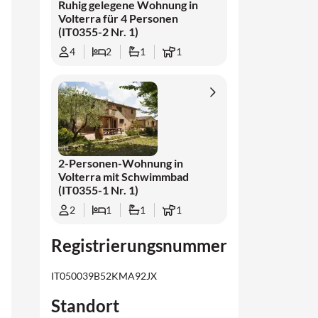
Ruhig gelegene Wohnung in
Ausgangsbasis, um die Toskana in Ihrem
Volterra für 4 Personen
(IT0355-2 Nr. 1)
eigenen Tempo zu erleben.
4
2
1
1
2-Personen-Wohnung in
Volterra mit Schwimmbad
(IT0355-1 Nr. 1)
2
1
1
1
Registrierungsnummer
IT050039B52KMA92JX
Standort