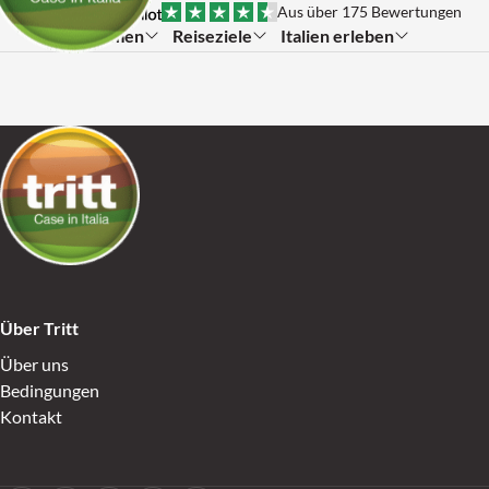
Skip to content
Aus über 175 Bewertungen
Themen
Reiseziele
Italien erleben
Submenu:
Submenu:
Submenu:
Go to Home
Über Tritt
Über uns
Bedingungen
Kontakt