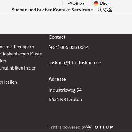
FAQ
Blog
DE
Suchen und buchen
Kontakt
Services
Submenu:
Search
Gehen Sie zu 
Inloggen bi
Contact
ana mit Teenagern
(+31) 085 833 0044
r Toskanischen Küste
lien
toskana@tritt-toskana.de
ntainbiken in der
Adresse
h Italien
Industrieweg 54
6651 KR Druten
Tritt is powered by