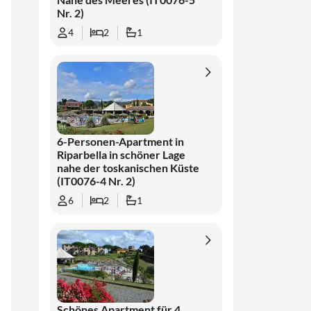
Nr. 2)
4
2
1
6-Personen-Apartment in
Riparbella in schöner Lage
nahe der toskanischen Küste
(IT0076-4 Nr. 2)
6
2
1
Schönes Apartment für 4