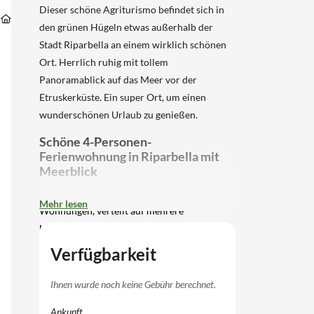
in
Unterkünfte
Unterkünfte
Unterkünfte
Dieser schöne Agriturismo befindet sich in
schöner
Unterkünfte
in
in
in
Lage
den grünen Hügeln etwas außerhalb der
Toscane
Pisa
Riparbella
nahe
Stadt Riparbella an einem wirklich schönen
der
toskanischen
Ort. Herrlich ruhig mit tollem
Küste
Panoramablick auf das Meer vor der
(IT0076-
3
Etruskerküste. Ein super Ort, um einen
Nr.
wunderschönen Urlaub zu genießen.
1)
Schöne 4-Personen-
Ferienwohnung in Riparbella mit
Meerblick
Die Agriresidence besteht aus 45
Mehr lesen
Wohnungen, verteilt auf mehrere
Landhäuser. Die 4-Personen-Wohnung
befindet sich im Erdgeschoss und verfügt
Verfügbarkeit
über eine überdachte Terrasse mit
Gartenmöbeln: perfekt, um draußen zu
Ihnen wurde noch keine Gebühr berechnet.
frühstücken oder den Sonnenuntergang mit
Ankunft