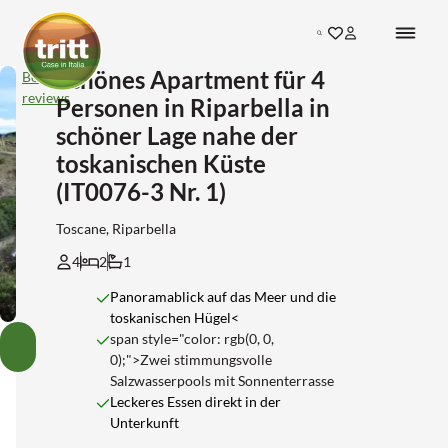
Search
Schönes Apartment für 4
Bekijk
reviews
Personen in Riparbella in
schöner Lage nahe der
toskanischen Küste
(IT0076-3 Nr. 1)
Toscane, Riparbella
4
2
1
Panoramablick auf das Meer und die
toskanischen Hügel<
Schönes
span style="color: rgb(0, 0,
Apartment
Alle
0);">Zwei stimmungsvolle
für
Bilder
Salzwasserpools mit Sonnenterrasse
4
anzeigen
Personen
Leckeres Essen direkt in der
in
Unterkunft
Riparbella