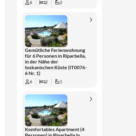
6
2
2
Gemütliche Ferienwohnung
für 6 Personen in Riparbella,
in der Nähe der
toskanischen Küste (IT0076-
6 Nr. 1)
6
2
1
Komfortables Apartment (4
Personen) in Riparbella in