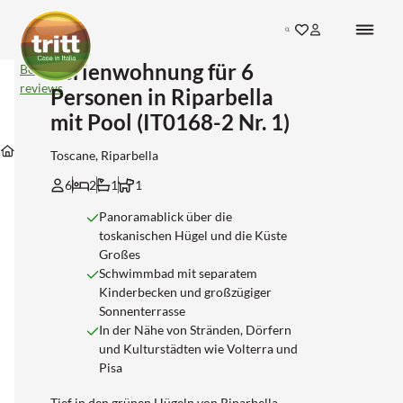
Search
Ferienwohnung für 6
Ferienwohnung
Bekijk
für
reviews
Personen in Riparbella
6
Personen
mit Pool (IT0168-2 Nr. 1)
in
Unterkünfte
Unterkünfte
Unterkünfte
Riparbella
Unterkünfte
in
in
in
Toscane, Riparbella
mit
Toscane
Pisa
Riparbella
Pool
6
2
1
1
(IT0168-
2
Panoramablick über die
Nr.
toskanischen Hügel und die Küste
1)
Großes
Schwimmbad mit separatem
Kinderbecken und großzügiger
Sonnenterrasse
In der Nähe von Stränden, Dörfern
und Kulturstädten wie Volterra und
Pisa
Tief in den grünen Hügeln von Riparbella