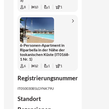
5)
8
3
1
1
6-Personen-Apartment in
Riparbella in der Nähe der
toskanischen Küste (IT0168-
1 Nr. 1)
6
2
1
1
Registrierungsnummer
IT050030B5LGYNK79U
Standort