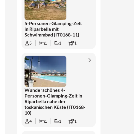
schnell zugänglich: von der Promenade
Cecina Mare bis zu den weiten Stränden von
Marina di Bibbona und den Naturstränden
5-Personen-Glamping-Zelt
von Vada. Für Ausflüge sind Volterra, Pisa,
in Riparbella mit
San Gimignano und die berühmte
Schwimmbad (IT0168-11)
Weinstraße der etruskischen Küste leicht
5
1
1
1
erreichbar. Sportarten wie Tennis und Reiten
sind ebenfalls möglich. Und wenn Sie mit
Kindern reisen, finden Sie in der Nähe viele
unterhaltsame Aktivitäten, wie zum Beispiel
Kletterparks, den Vergnügungspark
Cavallino Matto und sichere, sanft abfallende
Wunderschönes 4-
Strände. Wusstest du, dass der Turm von Pisa
Personen-Glamping-Zelt in
nicht nur schief, sondern auch schief ist? In
Riparbella nahe der
etwa 65 km Entfernung kann man den Turm
toskanischen Küste (IT0168-
10)
selbst bewundern.
4
1
1
1