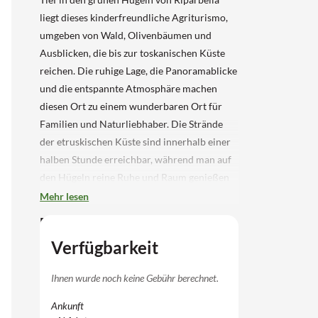
liegt dieses kinderfreundliche Agriturismo,
umgeben von Wald, Olivenbäumen und
Ausblicken, die bis zur toskanischen Küste
reichen. Die ruhige Lage, die Panoramablicke
und die entspannte Atmosphäre machen
diesen Ort zu einem wunderbaren Ort für
Familien und Naturliebhaber. Die Strände
der etruskischen Küste sind innerhalb einer
halben Stunde erreichbar, während man auf
den Hügeln reine Ruhe und Raum genießen
kann.
Mehr lesen
Ferienwohnung in Riparbella mit
Schwimmbad
Verfügbarkeit
Die geräumige 6-Personen-Wohnung hat
eine schöne, offene Grundrissanlage. Im
Ihnen wurde noch keine Gebühr berechnet.
Wohnzimmer finden Sie ein Doppelsofa,
Ankunft
einen Satellitenfernseher, einen Safe und