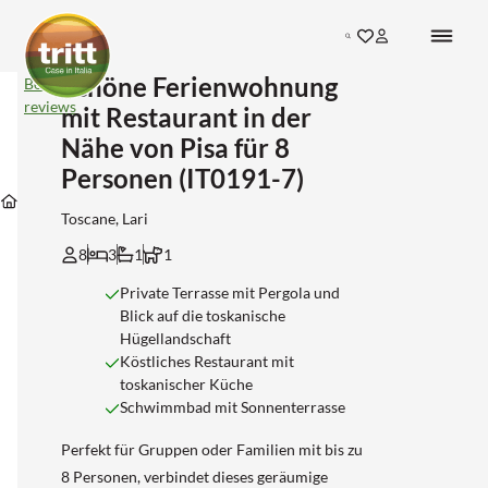
Search
Schöne Ferienwohnung
Schöne
Bekijk
Ferienwohnung
reviews
mit Restaurant in der
mit
Restaurant
Nähe von Pisa für 8
in
Personen (IT0191-7)
der
Unterkünfte
Unterkünfte
Unterkünfte
Nähe
Unterkünfte
in
in
in
von
Toscane, Lari
Toscane
Pisa
Lari
Pisa
für
8
3
1
1
8
Personen
Private Terrasse mit Pergola und
(IT0191-
Blick auf die toskanische
7)
Hügellandschaft
Köstliches Restaurant mit
toskanischer Küche
Schwimmbad mit Sonnenterrasse
Perfekt für Gruppen oder Familien mit bis zu
8 Personen, verbindet dieses geräumige