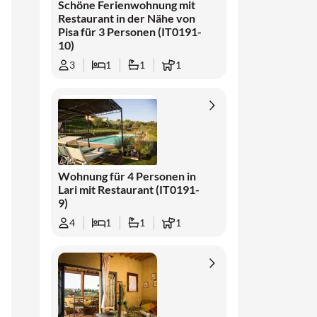
der Umgebung Möglichkeiten zum Wandern,
Schöne Ferienwohnung mit
Restaurant in der Nähe von
Radfahren und Reiten. Ausflüge nach
Pisa für 3 Personen (IT0191-
Volterra, San Gimignano, Lucca und Florenz
10)
können während Ihres Aufenthalts ebenfalls
3
1
1
1
kombiniert werden.
Wohnung für 4 Personen in
Lari mit Restaurant (IT0191-
9)
4
1
1
1