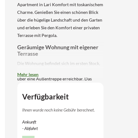
Apartment in Lari Komfort mit toskanischem
Charme. Genießen Sie einen schönen Blick
über die hügelige Landschaft und den Garten
und erleben Sie den Komfort einer privaten
Terrasse mit Pergola.
Geräumige Wohnung mit eigener
Terrasse
Die Wohnung befindet sich im ersten Stock,
eine Etage über der Wohnungsebene, und ist
Mehr lesen
über eine Außentreppe erreichbar. Das
geräumige Wohnzimmer verfügt über ein
Doppelschlafsofa, einen Kamin, Sat-TV und
Verfügbarkeit
einen Essbereich. Der Küchenbereich ist
komplett ausgestattet mit einem 3-Flammen-
Ihnen wurde noch keine Gebühr berechnet.
Kochfeld (elektrisch), Kühlschrank mit
Ankunft
Gefrierfach, Backofen, Geschirrspüler und
- Abfahrt
einer Mokà (italienische Kaffeemaschine,