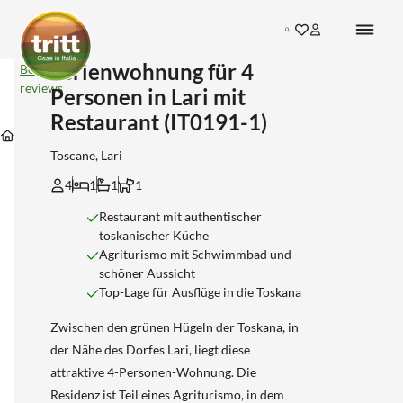
Search
Ferienwohnung für 4
Ferienwohnung
Bekijk
für
reviews
Personen in Lari mit
4
Personen
Restaurant (IT0191-1)
Unterkünfte
Unterkünfte
Unterkünfte
in
Unterkünfte
in
in
in
Lari
Toscane
Pisa
Lari
Toscane, Lari
mit
Restaurant
4
1
1
1
(IT0191-
1)
Restaurant mit authentischer
toskanischer Küche
Agriturismo mit Schwimmbad und
schöner Aussicht
Top-Lage für Ausflüge in die Toskana
Zwischen den grünen Hügeln der Toskana, in
der Nähe des Dorfes Lari, liegt diese
attraktive 4-Personen-Wohnung. Die
Residenz ist Teil eines Agriturismo, in dem