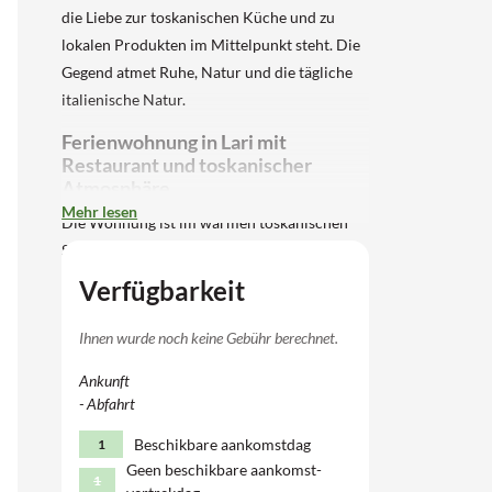
die Liebe zur toskanischen Küche und zu
lokalen Produkten im Mittelpunkt steht. Die
Gegend atmet Ruhe, Natur und die tägliche
italienische Natur.
Ferienwohnung in Lari mit
Restaurant und toskanischer
Atmosphäre
Mehr lesen
Die Wohnung ist im warmen toskanischen
Stil eingerichtet und bietet Platz für 4
Personen. Im Wohnbereich gibt es einen
Verfügbarkeit
Essbereich und ein Doppelschlafsofa,
daneben eine kompakte Küchenecke mit
Ihnen wurde noch keine Gebühr berechnet.
Herd, Kühlschrank mit Gefrierfach,
Ankunft
Mikrowelle und Mokà. Durch französische
- Abfahrt
Türen betreten Sie die überdachte Terrasse,
von der aus Sie auf den Garten und das Dorf
Beschikbare aankomstdag
1
Lari blicken. Zwei Stufen höher befindet sich
Geen beschikbare aankomst-
1