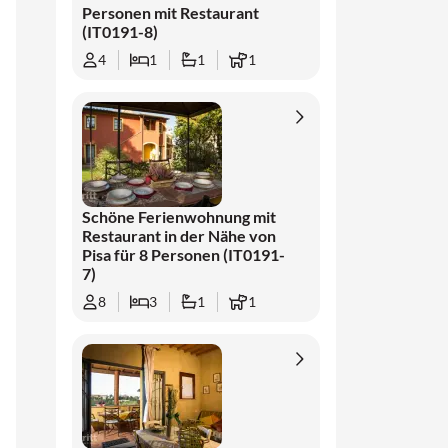
Personen mit Restaurant
(IT0191-8)
4
1
1
1
Schöne Ferienwohnung mit
Restaurant in der Nähe von
Pisa für 8 Personen (IT0191-
7)
8
3
1
1