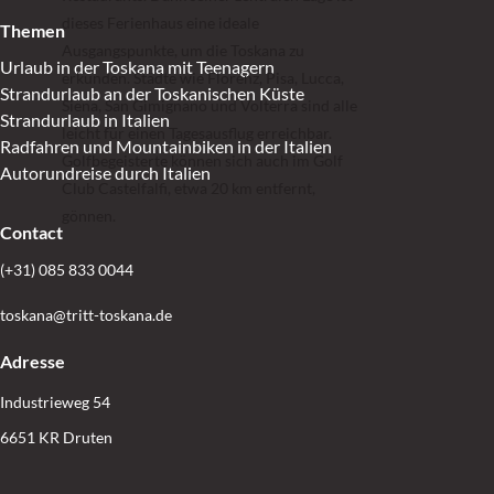
dieses Ferienhaus eine ideale
Themen
Ausgangspunkte, um die Toskana zu
Urlaub in der Toskana mit Teenagern
erkunden. Städte wie Florenz, Pisa, Lucca,
Strandurlaub an der Toskanischen Küste
Siena, San Gimignano und Volterra sind alle
Strandurlaub in Italien
leicht für einen Tagesausflug erreichbar.
Radfahren und Mountainbiken in der Italien
Golfbegeisterte können sich auch im Golf
Autorundreise durch Italien
Club Castelfalfi, etwa 20 km entfernt,
gönnen.
Contact
(+31) 085 833 0044
toskana@tritt-toskana.de
Adresse
Industrieweg 54
6651 KR Druten