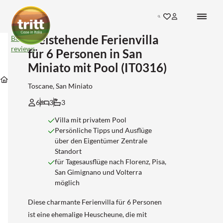
Search
Freistehende Ferienvilla
Freistehende
Bekijk
Ferienvilla
reviews
für 6 Personen in San
für
6
Miniato mit Pool (IT0316)
Unterkünfte
Unterkünfte
Unterkünfte
Personen
Unterkünfte
in
in
in
in
Toscane, San Miniato
Toscane
Pisa
Corazzano
San
Miniato
6
3
3
mit
Pool
Villa mit privatem Pool
(IT0316)
Persönliche Tipps und Ausflüge
über den Eigentümer Zentrale
Standort
für Tagesausflüge nach Florenz, Pisa,
San Gimignano und Volterra
möglich
Diese charmante Ferienvilla für 6 Personen
ist eine ehemalige Heuscheune, die mit