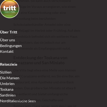
empfehlen. Sie kann auch verschiedene
Ausflüge im Voraus arrangieren, wie einen
Reit, eine Käseverkostung oder eine
Verkostung beim berühmten
Schokoladenhändler Amedei oder eine
Trüffeljagd im Herbst oder Frühling. Auf dem
Über Tritt
Grundstück befindet sich ein weiteres Haus
Über uns
des Besitzers, das sie jedoch nur am
Bedingungen
Wochenende als Empfangspunkt nutzt.
Kontakt
Entdeckung der Toskana von
Corazzano und San Miniato
Reiseziele
Die Villa liegt etwa eine Meile vom kleinen
Sizilien
Dorf Corazzano entfernt, wo Sie eine Bar, ein
Die Marken
Restaurant, eine Apotheke und eine Bank
Umbrien
finden. Das größere San Miniato ist etwa 8
Toskana
km entfernt und bietet umfangreiche
Sardinien
Annehmlichkeiten, Geschäfte und
Norditalienische Seen
Restaurants. Dank seiner zentralen Lage ist