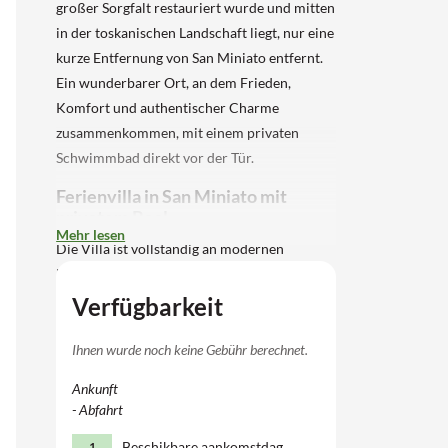
großer Sorgfalt restauriert wurde und mitten
in der toskanischen Landschaft liegt, nur eine
kurze Entfernung von San Miniato entfernt.
Ein wunderbarer Ort, an dem Frieden,
Komfort und authentischer Charme
zusammenkommen, mit einem privaten
Schwimmbad direkt vor der Tür.
Ferienvilla in San Miniato mit
privatem Pool
Mehr lesen
Die Villa ist vollständig an modernen
Komfort angepasst und bietet viel Platz für
sechs Personen mit drei Schlafzimmern und
Verfügbarkeit
drei Badezimmern. Im Erdgeschoss gibt es
ein Wohnzimmer mit großen Fenstern und
Ihnen wurde noch keine Gebühr berechnet.
einen Wintergarten, der auf Garten und Pool
Ankunft
blickt. Angrenzend befindet sich die moderne
- Abfahrt
Küche, ausgestattet mit einem 4-Platten-
Beschikbare aankomstdag
1