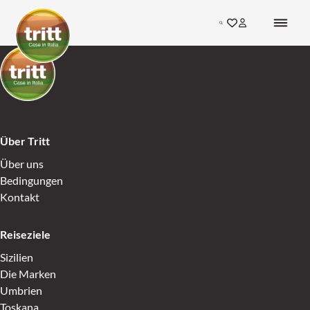
Skip to content
Search
Gehen Sie zu den F
Inloggen bij mij
Go to Home
Go to Home
Über Tritt
Über uns
Bedingungen
Kontakt
Reiseziele
Sizilien
Die Marken
Umbrien
Toskana