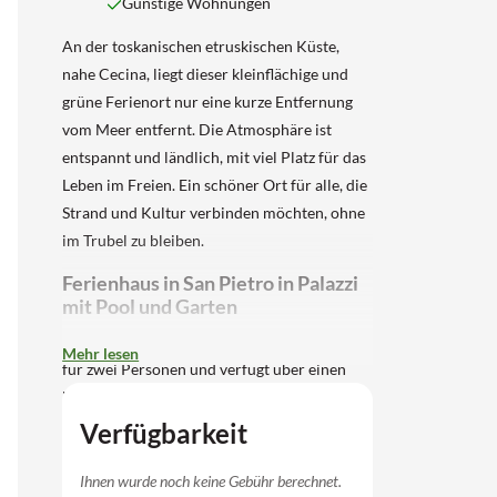
Günstige Wohnungen
An der toskanischen etruskischen Küste,
nahe Cecina, liegt dieser kleinflächige und
grüne Ferienort nur eine kurze Entfernung
vom Meer entfernt. Die Atmosphäre ist
entspannt und ländlich, mit viel Platz für das
Leben im Freien. Ein schöner Ort für alle, die
Strand und Kultur verbinden möchten, ohne
im Trubel zu bleiben.
Ferienhaus in San Pietro in Palazzi
mit Pool und Garten
Dieses komfortable Ferienhaus bietet Platz
Mehr lesen
für zwei Personen und verfügt über einen
hellen Wohn- und Essbereich mit Sofabett
sowie eine offene Küche mit Ofen und
Verfügbarkeit
Kühlschrank. Das Doppelschlafzimmer und
das ordentliche Badezimmer sorgen für
Ihnen wurde noch keine Gebühr berechnet.