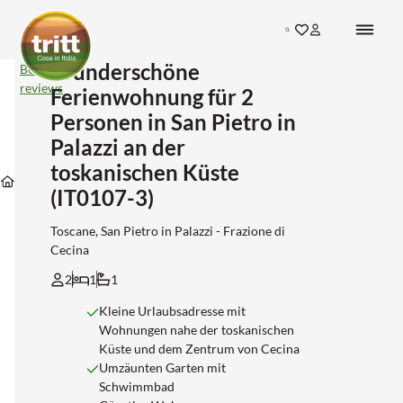
Search
Wunderschöne
Wunderschöne
Bekijk
Ferienwohnung
reviews
Ferienwohnung für 2
für
2
Personen in San Pietro in
Personen
Palazzi an der
Unterkünfte
in
in
San
Unterkünfte
Unterkünfte
toskanischen Küste
San-
Pietro
Unterkünfte
in
in
pietro-
in
(IT0107-3)
Toscane
Livorno
in-
Palazzi
palazzi
an
Toscane, San Pietro in Palazzi - Frazione di
der
Cecina
toskanischen
Küste
2
1
1
(IT0107-
3)
Kleine Urlaubsadresse mit
Wohnungen nahe der toskanischen
Küste und dem Zentrum von Cecina
Umzäunten Garten mit
Schwimmbad