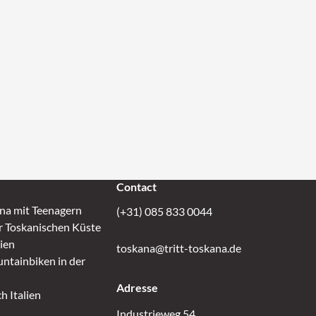
Contact
ana mit Teenagern
(+31) 085 833 0044
r Toskanischen Küste
lien
toskana@tritt-toskana.de
ntainbiken in der
Adresse
h Italien
Industrieweg 54