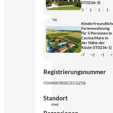
(IT0236-3)
Wohnung
3
1
1
1
ist
komfortabel,
Kinderfreundlich
praktisch
Ferienwohnung
für 5 Personen in
möbliert
Cecina Mare in
und
der Nähe der
Küste (IT0236-1)
ideal für
eine
7
2
1
Familie.
Im
Registrierungsnummer
Inneren
finden
IT049007B5ECECGZ58
Sie ein
Standort
helles
Wohnzimmer
mit