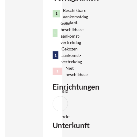
vertraut,
Beschikbare
mit viel
1
aankomstdag
Aufmerksamkeit
Geen
beschikbare
für
1
aankomst-
Familien
vertrekdag
und alle,
Gekozen
aankomst-
1
die
vertrekdag
Ruhe
Niet
1
suchen.
beschikbaar
Der
Einrichtungen
Kiefernwald
und die
breiten
Sandstrände
Unterkunft
sind zu
Fuß-