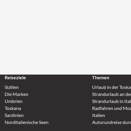
Reiseziele
Themen
Sizilien
Urlaub in der Tosk
Die Marken
Strandurlaub an de
Umbrien
Strandurlaub in Ita
Toskana
Radfahren und Mou
Sardinien
Italien
Norditalienische Seen
Autorundreise durc