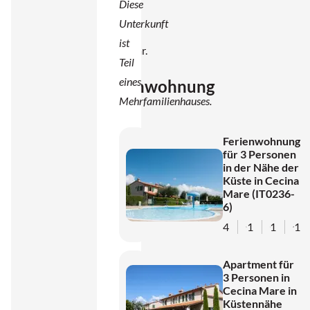
Diese
und
Unterkunft
Radweg
ist
erreichbar.
Teil
eines
Ferienwohnung
Mehrfamilienhauses.
in
der
Nähe
Ferienwohnung
für 3 Personen
von
in der Nähe der
Cecina
Küste in Cecina
Mare (IT0236-
Mare
6)
mit
4
1
1
1
Pool
und
Apartment für
Strand
3 Personen in
Cecina Mare in
Küstennähe
Die