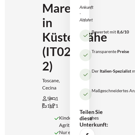
Mare
Ankunft
-
in
Abfahrt
Bewertet mit
8,6/10
Küstennähe
(IT0236-
Transparente
Preise
2)
Der
Italien-Spezialist
m
Toscane,
Cecina
Maßgeschneidertes An
5
1
1
1
Teilen Sie
Kinderfreundliches
diese
Unterkunft:
Agriturismo
Nur einen