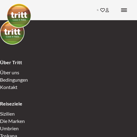
Skip to content
Search
Gehen Sie zu den F
Inloggen bij mij
Go to Home
Go to Home
Über Tritt
Über uns
Bedingungen
Kontakt
Reiseziele
Sizilien
Die Marken
Umbrien
Toskana