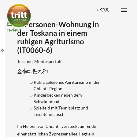
Search
4-Personen-Wohnung in
4-
Bekijk
Personen-
reviews
der Toskana in einem
Wohnung
in
ruhigen Agriturismo
der
Unterkünfte
Unterkünfte
Unterkünfte
(IT0060-6)
Toskana
Unterkünfte
in
in
in
in
Toscane
Florence
Montespertoli
einem
Toscane, Montespertoli
ruhigen
Agriturismo
4
2
2
1
(IT0060-
6)
Ruhig gelegenes Agriturismo in der
Chianti-Region
Kinderbecken neben dem
Schwimmbad
Spielfeld mit Tennisplatz und
Tischtennistisch
Im Herzen von Chianti, versteckt am Ende
einer stattlichen Zypressenallee, liegt ein