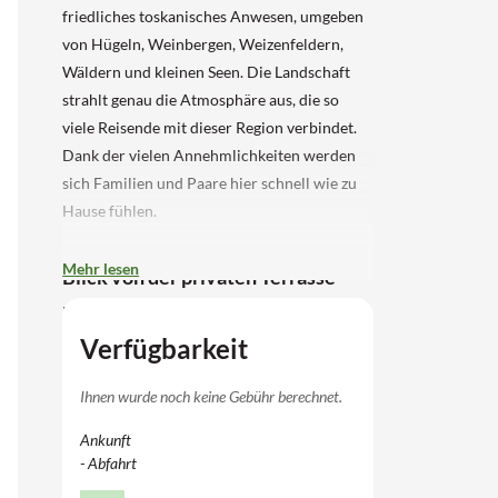
friedliches toskanisches Anwesen, umgeben
von Hügeln, Weinbergen, Weizenfeldern,
Wäldern und kleinen Seen. Die Landschaft
strahlt genau die Atmosphäre aus, die so
viele Reisende mit dieser Region verbindet.
Dank der vielen Annehmlichkeiten werden
sich Familien und Paare hier schnell wie zu
Hause fühlen.
Ferienhaus in Montespertoli mit
Mehr lesen
Blick von der privaten Terrasse
Die 10 Wohnungen auf dem Grundstück
befinden sich in den ehemaligen
Verfügbarkeit
Arbeitsräumen des Landhauses und
bewahren daher ihren authentischen
Ihnen wurde noch keine Gebühr berechnet.
Charakter. Diese spezielle Wohnung für 4
Ankunft
Personen besteht aus zwei Stockwerken im
- Abfahrt
ersten und zweiten Stock. Im Erdgeschoss