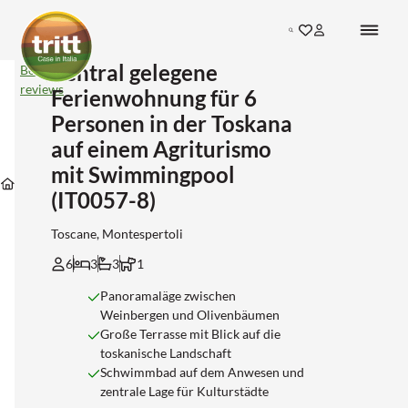
Search
Zentral gelegene
Zentral
Bekijk
gelegene
reviews
Ferienwohnung für 6
Ferienwohnung
für
Personen in der Toskana
6
auf einem Agriturismo
Personen
in
Unterkünfte
Unterkünfte
Unterkünfte
mit Swimmingpool
der
Unterkünfte
in
in
in
Toskana
(IT0057-8)
Toscane
Florence
Montespertoli
auf
einem
Toscane, Montespertoli
Agriturismo
mit
6
3
3
1
Swimmingpool
(IT0057-
Panoramaläge zwischen
8)
Weinbergen und Olivenbäumen
Große Terrasse mit Blick auf die
toskanische Landschaft
Schwimmbad auf dem Anwesen und
zentrale Lage für Kulturstädte