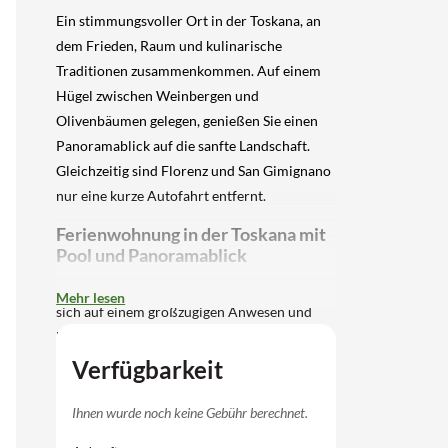
Ein stimmungsvoller Ort in der Toskana, an
dem Frieden, Raum und kulinarische
Traditionen zusammenkommen. Auf einem
Hügel zwischen Weinbergen und
Olivenbäumen gelegen, genießen Sie einen
Panoramablick auf die sanfte Landschaft.
Gleichzeitig sind Florenz und San Gimignano
nur eine kurze Autofahrt entfernt.
Ferienwohnung in der Toskana mit
Pool und Panoramablick
Diese charaktervolle Ferienfarm befindet
Mehr lesen
sich auf einem großzügigen Anwesen und
besteht aus mehreren Wohnungen. Die
Wohnung für 6 Personen befindet sich im
Verfügbarkeit
Erdgeschoss und ist geräumig und
komfortabel eingerichtet. Im Inneren gibt es
Ihnen wurde noch keine Gebühr berechnet.
ein helles Wohnzimmer mit Kamin,