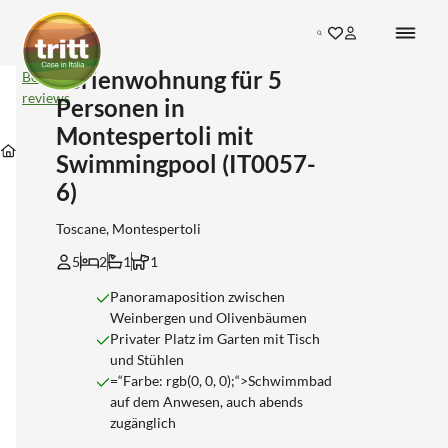
Search
Ferienwohnung für 5
Ferienwohnung
Bekijk
für
reviews
Personen in
5
Personen
Montespertoli mit
Unterkünfte
Unterkünfte
Unterkünfte
in
Unterkünfte
in
in
in
Swimmingpool (IT0057-
Montespertoli
Toscane
Florence
Montespertoli
mit
6)
Swimmingpool
(IT0057-
6)
Toscane, Montespertoli
5
2
1
1
Panoramaposition zwischen
Weinbergen und Olivenbäumen
Privater Platz im Garten mit Tisch
und Stühlen
=“Farbe: rgb(0, 0, 0);“>Schwimmbad
auf dem Anwesen, auch abends
zugänglich