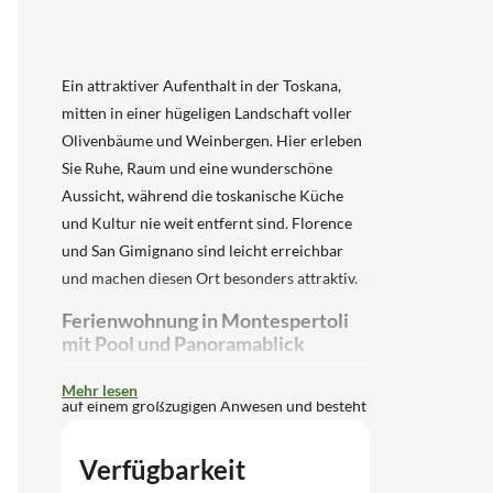
Ein attraktiver Aufenthalt in der Toskana,
mitten in einer hügeligen Landschaft voller
Olivenbäume und Weinbergen. Hier erleben
Sie Ruhe, Raum und eine wunderschöne
Aussicht, während die toskanische Küche
und Kultur nie weit entfernt sind. Florence
und San Gimignano sind leicht erreichbar
und machen diesen Ort besonders attraktiv.
Ferienwohnung in Montespertoli
mit Pool und Panoramablick
Dieser charaktervolle Ferienhof befindet sich
Mehr lesen
auf einem großzügigen Anwesen und besteht
aus mehreren Wohnungen. Die Wohnung für
5 Personen befindet sich im Erdgeschoss und
Verfügbarkeit
hat eine ruhige, panoramische Lage. Im