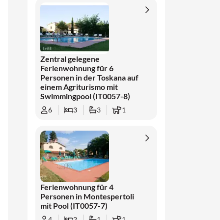
Bauernhöfe besucht werden und
Verkostungen toskanischer Produkte sind
möglich. Bekannte Orte wie Florence, San
Gimignano, Siena, Volterra und Vinci sind in
komfortabler Fahrdistanz und bieten viel
Zentral gelegene
Ferienwohnung für 6
Abwechslung. Ein wunderbarer Ort, um die
Personen in der Toskana auf
Toskana in Ruhe und Vielseitigkeit zu
einem Agriturismo mit
erleben.
Swimmingpool (IT0057-8)
6
3
3
1
Ferienwohnung für 4
Personen in Montespertoli
mit Pool (IT0057-7)
4
2
1
1