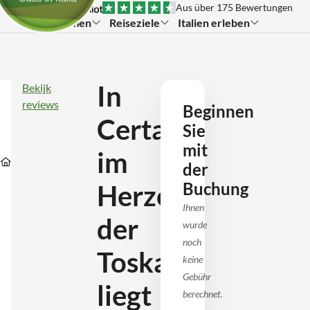
Aus über 175 Bewertungen
Themen
Reiseziele
Italien erleben
In
In
Bekijk
Certaldo
reviews
Beginnen
im
Certaldo
Herzen
Sie
der
Toskana
mit
Unterkünfte
Unterkünfte
Unterkünfte
im
liegt
Unterkünfte
in
in
in
der
diese
Toscane
Florence
Certaldo
Ferienwohnung
Buchung
Herzen
für
7
Ihnen
Personen
der
wurde
(IT0361-
2)
noch
Toskana
keine
Gebühr
liegt
berechnet.