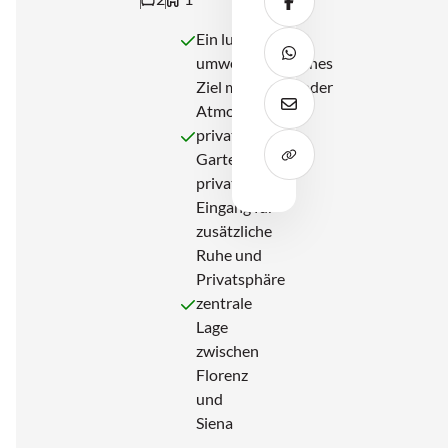
Teile diesen Beitrag au
Ein luxuriöses,
Teile diesen Beitrag a
umweltfreundliches
Ziel mit einladender
Atmosphäre,
Diesen Beitrag per E-Ma
privatem
Garten und
privatem
Eingang für
zusätzliche
Ruhe und
Privatsphäre
zentrale
Lage
zwischen
Florenz
und
Siena