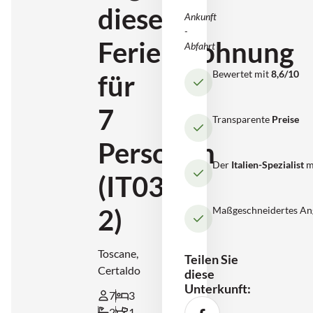
diese
Ankunft
-
Ferienwohnung
Abfahrt
Bewertet mit
8,6/10
für
7
Transparente
Preise
Personen
Der
Italien-Spezialist
m
(IT0361-
2)
Maßgeschneidertes An
Toscane,
Teilen Sie
Certaldo
diese
Unterkunft:
7
3
2
1