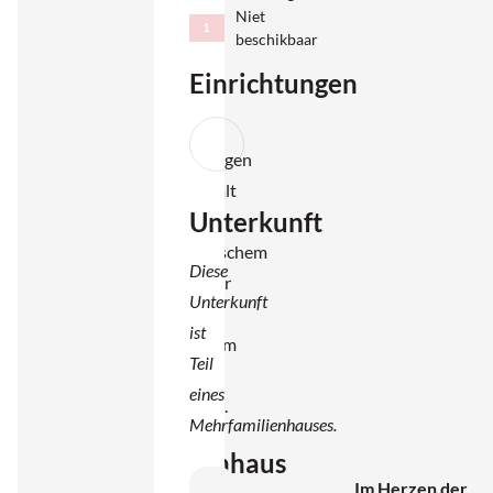
sind.
Niet
1
Hier
beschikbaar
können
Einrichtungen
Sie
einen
nachhaltigen
Aufenthalt
Unterkunft
mit
authentischem
Diese
Charakter
Unterkunft
und
ist
modernem
Teil
Komfort
eines
genießen.
Mehrfamilienhauses.
Ferienhaus
Im Herzen der