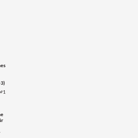
hes
-3)
1
he
ür
-