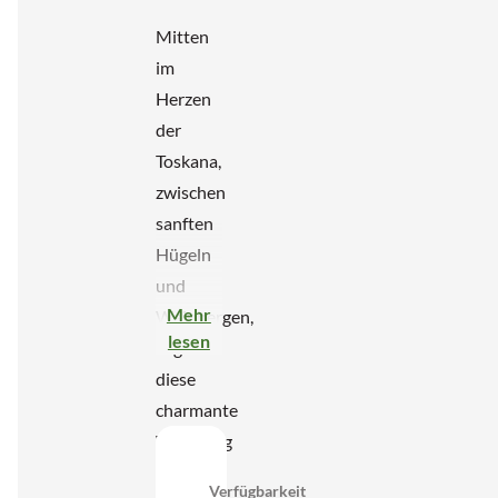
Mitten
im
Herzen
der
Toskana,
zwischen
sanften
Hügeln
und
Mehr
Weinbergen,
lesen
liegt
diese
charmante
Wohnung
in der
Verfügbarkeit