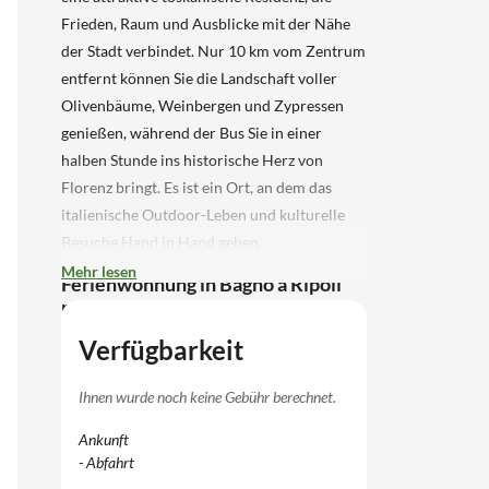
Frieden, Raum und Ausblicke mit der Nähe
der Stadt verbindet. Nur 10 km vom Zentrum
entfernt können Sie die Landschaft voller
Olivenbäume, Weinbergen und Zypressen
genießen, während der Bus Sie in einer
halben Stunde ins historische Herz von
Florenz bringt. Es ist ein Ort, an dem das
italienische Outdoor-Leben und kulturelle
Besuche Hand in Hand gehen.
Mehr lesen
Ferienwohnung in Bagno a Ripoli
mit Blick auf die toskanische
Landschaft
Verfügbarkeit
Die Wohnungen sind auf alte Gebäude und
Nebengebäude verteilt und bieten Platz für 3
Ihnen wurde noch keine Gebühr berechnet.
Personen (2+1). Im Inneren ist der Stil
Ankunft
schlicht und charakteristisch, mit
- Abfahrt
Wohnbereich und Kochnische mit Herd,