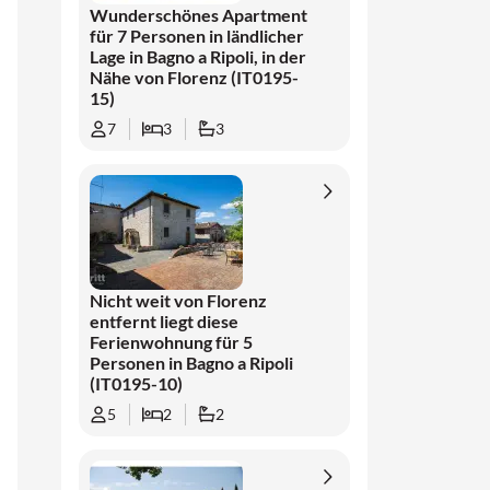
Zwischen Kultur, Weinrouten und
Wunderschönes Apartment
mittelalterlichen Städten
für 7 Personen in ländlicher
Lage in Bagno a Ripoli, in der
kann man von den Hügeln aus leicht Florenz
Nähe von Florenz (IT0195-
erreichen, wo Kunst, Mode und Geschichte
15)
an jeder Straßenecke zusammenkommen.
7
3
3
Fiesole, 13 km entfernt, wird ebenfalls dank
der Aussicht auf die Stadt und der
Wanderwege im Parco di Monte Ceceri
empfohlen. Die Region Chianti ist leicht
erreichbar, mit Weinverkostungen in Greve
in Chianti und Castellina in Chianti, unter
Nicht weit von Florenz
anderem. Weiter entfernt warten Städte wie
entfernt liegt diese
Prato, Vinci, Pistoia und das überraschend
Ferienwohnung für 5
schöne San Gimignano, jede mit ihren
Personen in Bagno a Ripoli
(IT0195-10)
eigenen Geschichten, Museen und Plätzen.
Eine ideale Basis für alle, die die Toskana in
5
2
2
all ihren Facetten erleben möchten.