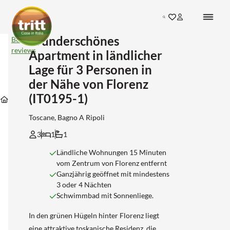
Search
Wunderschönes
Wunderschönes
Bekijk
Apartment
reviews
Apartment in ländlicher
in
ländlicher
Lage für 3 Personen in
Lage
der Nähe von Florenz
Unterkünfte
für
Unterkünfte
Unterkünfte
in
3
(IT0195-1)
Unterkünfte
in
in
Bagno-
Personen
Toscane
Florence
a-
in
ripoli
der
Toscane, Bagno A Ripoli
Nähe
3
1
1
von
Florenz
(IT0195-
Ländliche Wohnungen 15 Minuten
1)
vom Zentrum von Florenz entfernt
Ganzjährig geöffnet mit mindestens
3 oder 4 Nächten
Schwimmbad mit Sonnenliege.
In den grünen Hügeln hinter Florenz liegt
eine attraktive toskanische Residenz, die