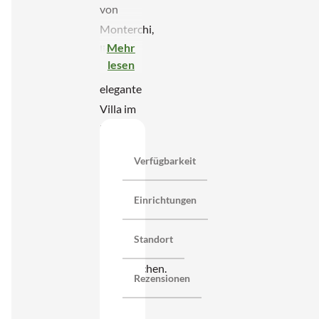
von
Monterchi,
Mehr
liegt
lesen
diese
elegante
Villa im
Liberty-
Stil,
Verfügbarkeit
umgeben
von
Einrichtungen
Hügeln
und
Standort
weiten
Ackerflächen.
Rezensionen
Der
Blick