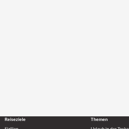
Reiseziele
Themen
Sizilien
Urlaub in der Tosk