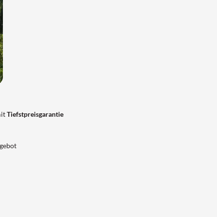
it
Tiefstpreisgarantie
gebot