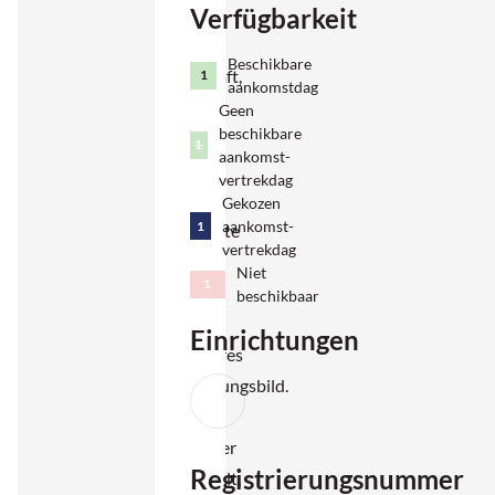
Verfügbarkeit
über die
sanfte
Beschikbare
Landschaft,
1
aankomstdag
die
Geen
beschikbare
Ruhe
1
aankomst-
und die
vertrekdag
reiche
Gekozen
aankomst-
1
Geschichte
vertrekdag
verleihen
Niet
1
diesem
beschikbaar
Ort ein
Einrichtungen
besonderes
Erscheinungsbild.
Ein
attraktiver
Registrierungsnummer
Aufenthalt,