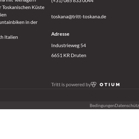
(+31) 085 833 0044
r Toskanischen Küste
lien
toskana@tritt-toskana.de
ntainbiken in der
Adresse
h Italien
Industrieweg 54
6651 KR Druten
Tritt is powered by
Bedingungen
Datenschütz