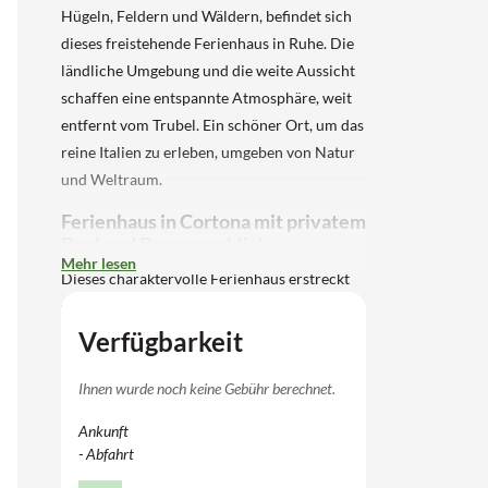
Hügeln, Feldern und Wäldern, befindet sich
dieses freistehende Ferienhaus in Ruhe. Die
ländliche Umgebung und die weite Aussicht
schaffen eine entspannte Atmosphäre, weit
entfernt vom Trubel. Ein schöner Ort, um das
reine Italien zu erleben, umgeben von Natur
und Weltraum.
Ferienhaus in Cortona mit privatem
Pool und Panoramablick
Mehr lesen
Dieses charaktervolle Ferienhaus erstreckt
sich über 3 Ebenen und bietet Platz für 7
Personen. Im Inneren finden Sie ein
Verfügbarkeit
gemütliches Wohnzimmer mit Kamin, ein
separates Esszimmer und eine geräumige,
Ihnen wurde noch keine Gebühr berechnet.
voll ausgestattete Küche. Es gibt 4
Ankunft
Schlafzimmer und 2 Badezimmer, was das
- Abfahrt
Haus für Familien oder kleinere Gruppen