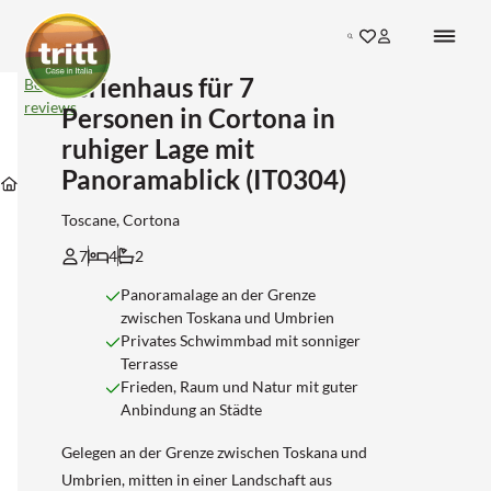
Search
Ferienhaus für 7
Ferienhaus
Bekijk
für
reviews
Personen in Cortona in
7
Personen
ruhiger Lage mit
in
Unterkünfte
Unterkünfte
Unterkünfte
Panoramablick (IT0304)
Cortona
Unterkünfte
in
in
in
in
Toscane
Arezzo
Cortona
ruhiger
Toscane, Cortona
Lage
mit
7
4
2
Panoramablick
(IT0304)
Panoramalage an der Grenze
zwischen Toskana und Umbrien
Privates Schwimmbad mit sonniger
Terrasse
Frieden, Raum und Natur mit guter
Anbindung an Städte
Gelegen an der Grenze zwischen Toskana und
Umbrien, mitten in einer Landschaft aus