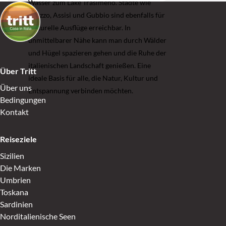
Wasser zum Lake Trasimeno. Städte wie
Arezzo, Assisi und Gubbio sind ebenfalls für
kulturelle Ausflüge erreichbar. In
unmittelbarer Nähe kann man durch Wälder
und Hügel spazieren gehen und die Ruhe der
italienischen Landschaft genießen. Eine
Über Tritt
ideale Basis für alle, die Natur, Kultur und
Über uns
Entspannung verbinden möchten.
Bedingungen
Kontakt
Reiseziele
Sizilien
Die Marken
Umbrien
Toskana
Sardinien
Norditalienische Seen