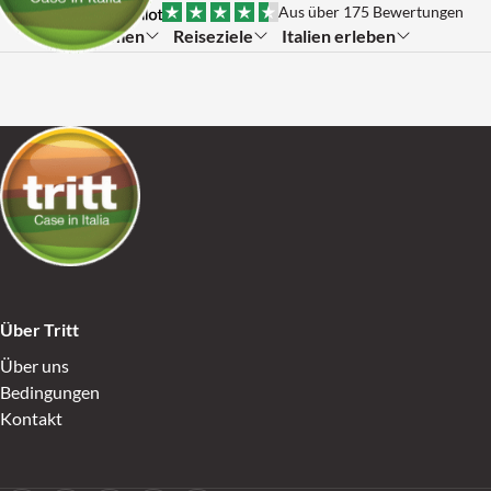
Skip to content
Aus über 175 Bewertungen
Themen
Reiseziele
Italien erleben
Submenu:
Submenu:
Submenu:
Go to Home
Über Tritt
Über uns
Bedingungen
Kontakt