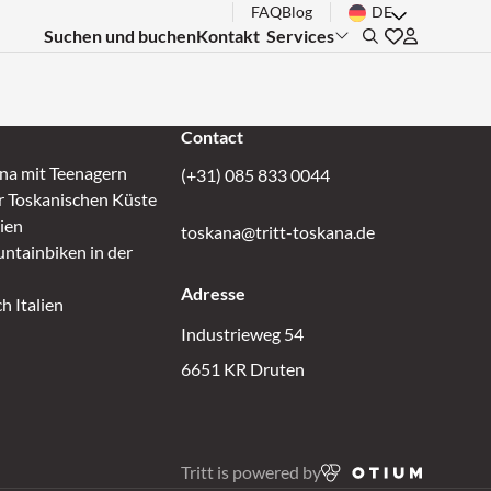
FAQ
Blog
DE
Suchen und buchen
Kontakt
Services
Submenu:
Search
Gehen Sie zu 
Inloggen bi
Contact
ana mit Teenagern
(+31) 085 833 0044
r Toskanischen Küste
lien
toskana@tritt-toskana.de
ntainbiken in der
Adresse
h Italien
Industrieweg 54
6651 KR Druten
Tritt is powered by