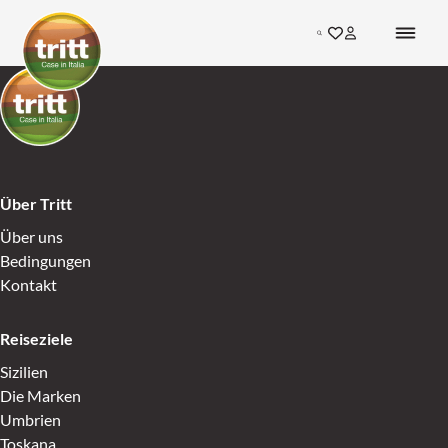
Skip to content
Search
Gehen Sie zu den F
Inloggen bij mij
Go to Home
Go to Home
Über Tritt
Über uns
Bedingungen
Kontakt
Reiseziele
Sizilien
Die Marken
Umbrien
Toskana