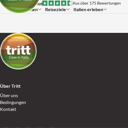
Skip to content
Aus über 175 Bewertungen
Themen
Reiseziele
Italien erleben
Submenu:
Submenu:
Submenu:
Go to Home
Über Tritt
Über uns
Bedingungen
Kontakt