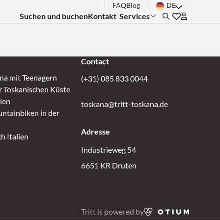
FAQ
Blog
DE
Suchen und buchen
Kontakt
Services
Submenu:
Search
Gehen Sie zu 
Inloggen bi
Contact
ana mit Teenagern
(+31) 085 833 0044
r Toskanischen Küste
lien
toskana@tritt-toskana.de
ntainbiken in der
Adresse
h Italien
Industrieweg 54
6651 KR Druten
Tritt is powered by