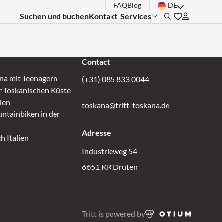
FAQ
Blog
DE
Suchen und buchen
Kontakt
Services
Submenu:
Search
Gehen Sie zu 
Inloggen bi
Contact
ana mit Teenagern
(+31) 085 833 0044
r Toskanischen Küste
lien
toskana@tritt-toskana.de
ntainbiken in der
Adresse
h Italien
Industrieweg 54
6651 KR Druten
Tritt is powered by