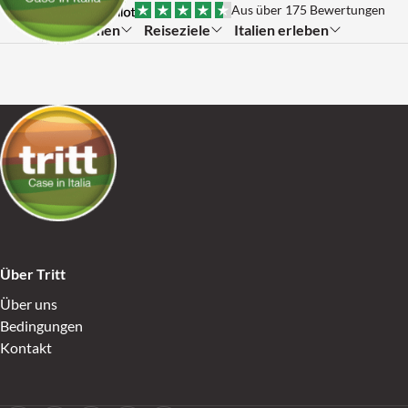
Skip to content
Aus über 175 Bewertungen
Themen
Reiseziele
Italien erleben
Submenu:
Submenu:
Submenu:
Go to Home
Über Tritt
Über uns
Bedingungen
Kontakt