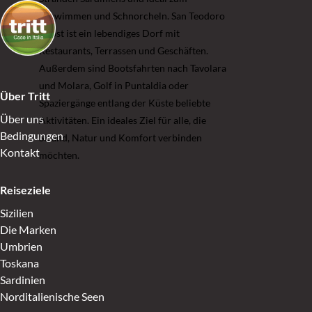
Schwimmen und Schnorcheln. San Teodoro
selbst ist ein lebendiges Dorf mit
Restaurants, Terrassen und Geschäften.
Außerdem sind Bootsfahrten nach Tavolara
und Molara, Golf in Puntaldia oder
Über Tritt
Spaziergänge entlang der Küste beliebte
Über uns
Aktivitäten. Ein ideales Ziel für alle, die
Bedingungen
Strand, Natur und Komfort verbinden
Kontakt
möchten.
Reiseziele
Sizilien
Die Marken
Umbrien
Toskana
Sardinien
Norditalienische Seen