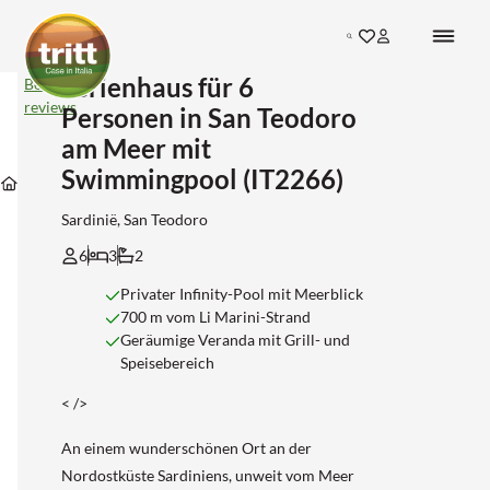
Search
Ferienhaus für 6
Ferienhaus
Bekijk
für
reviews
Personen in San Teodoro
6
Personen
am Meer mit
Unterkünfte
in
Unterkünfte
Unterkünfte
Swimmingpool (IT2266)
in
San
Unterkünfte
in
in
San-
Teodoro
Sardinie
Sassari
teodoro
am
Sardinië, San Teodoro
Meer
mit
6
3
2
Swimmingpool
(IT2266)
Privater Infinity-Pool mit Meerblick
700 m vom Li Marini-Strand
Geräumige Veranda mit Grill- und
Speisebereich
< />
An einem wunderschönen Ort an der
Nordostküste Sardiniens, unweit vom Meer