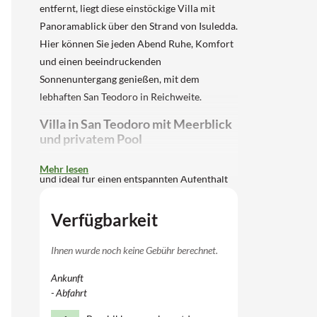
entfernt, liegt diese einstöckige Villa mit
Panoramablick über den Strand von Isuledda.
Hier können Sie jeden Abend Ruhe, Komfort
und einen beeindruckenden
Sonnenuntergang genießen, mit dem
lebhaften San Teodoro in Reichweite.
Villa in San Teodoro mit Meerblick
und privatem Pool
Diese komfortable Villa ist auf einer Ebene
Mehr lesen
und ideal für einen entspannten Aufenthalt
mit Familie oder Freunden. Im Inneren finden
Sie ein helles Wohnzimmer und Esszimmer
Verfügbarkeit
mit großen Fenstern, die den Meeresblick
bieten. Die offene Küche ist voll ausgestattet
Ihnen wurde noch keine Gebühr berechnet.
und verbindet direkt mit der geräumigen
Ankunft
Veranda mit Esstisch und Grill – ein schöner
- Abfahrt
Ort, um gemeinsam zu essen oder den Tag zu