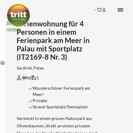
Search
Ferienwohnung für 4
Ferienwohnung
Bekijk
für
reviews
Personen in einem
4
Personen
Ferienpark am Meer in
in
Palau mit Sportplatz
einem
Ferienpark
(IT2169-8 Nr. 3)
Unterkünfte
Unterkünfte
Unterkünfte
am
Unterkünfte
in
in
in
Meer
Sardinie
Sassari
Palau
in
Sardinië, Palau
Palau
4
1
1
mit
Sportplatz
(IT2169-
Wunderschöner Ferienpark am
8
Meer!
Nr.
Privater
3)
Strand-Sportplatz/Tennisplatz
Versteckt in einem grünen Naturpark aus
Olivenbäumen, direkt an einem privaten