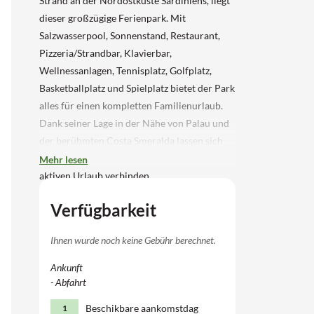
Strand an der Nordostküste Sardiniens, liegt
dieser großzügige Ferienpark. Mit
Salzwasserpool, Sonnenstand, Restaurant,
Pizzeria/Strandbar, Klavierbar,
Wellnessanlagen, Tennisplatz, Golfplatz,
Basketballplatz und Spielplatz bietet der Park
alles für einen kompletten Familienurlaub.
Dank seiner Lage in der Nähe von Palau und
der berühmten Costa Smeralda lassen sich
Strände, Inseln und Kultur leicht mit einem
Mehr lesen
aktiven Urlaub verbinden.
4-Personen-Wohnung mit
Verfügbarkeit
Meerblick
Die Wohnung liegt etwa 30 Meter vom
Ihnen wurde noch keine Gebühr berechnet.
Strand entfernt. Der Wohnbereich verfügt
Ankunft
über zwei Einzelsofas (Platz für 2 bis 14
- Abfahrt
Jahre), Satellitenfernsehen und eine
Beschikbare aankomstdag
1
Kochnische mit 4-Kocher, Kühlschrank,