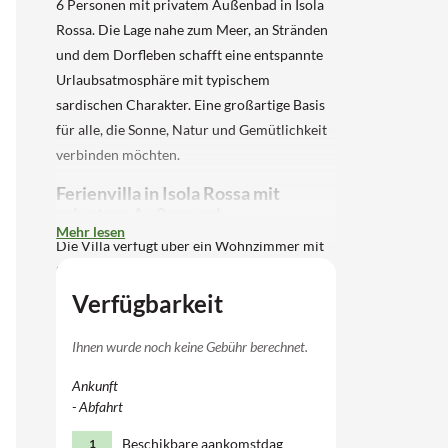
6 Personen mit privatem Außenbad in Isola
Rossa. Die Lage nahe zum Meer, an Stränden
und dem Dorfleben schafft eine entspannte
Urlaubsatmosphäre mit typischem
sardischen Charakter. Eine großartige Basis
für alle, die Sonne, Natur und Gemütlichkeit
verbinden möchten.
Ferienvilla in Isola Rossa mit
privatem Außenpool
Mehr lesen
Die Villa verfügt über ein Wohnzimmer mit
Sitzecke, einen Essbereich und eine Küche
mit einem 4-Kocher-Herd, Ofen,
Verfügbarkeit
Geschirrspülmaschine und einem
Kühlschrank mit Gefrierschrank. Es gibt drei
Ihnen wurde noch keine Gebühr berechnet.
Schlafzimmer, jedes mit einem Doppelbett,
Ankunft
eines davon hat ein ausklappbares Sofa für 2
- Abfahrt
Personen (bis zu 13 Jahre). Jedes
Beschikbare aankomstdag
1
Schlafzimmer verfügt über ein eigenes