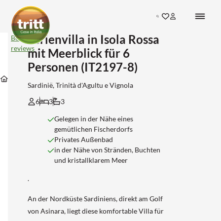
Search
Ferienvilla in Isola Rossa
Ferienvilla
Bekijk
in
reviews
mit Meerblick für 6
Isola
Rossa
Personen (IT2197-8)
Unterkünfte
Unterkünfte
Unterkünfte
mit
in
Unterkünfte
in
in
Meerblick
Isola-
Sardinië, Trinità d'Agultu e Vignola
Sardinie
Sassari
für
rossa
6
6
3
3
Personen
(IT2197-
Gelegen in der Nähe eines
8)
gemütlichen Fischerdorfs
Privates Außenbad
in der Nähe von Stränden, Buchten
und kristallklarem Meer
.
An der Nordküste Sardiniens, direkt am Golf
von Asinara, liegt diese komfortable Villa für