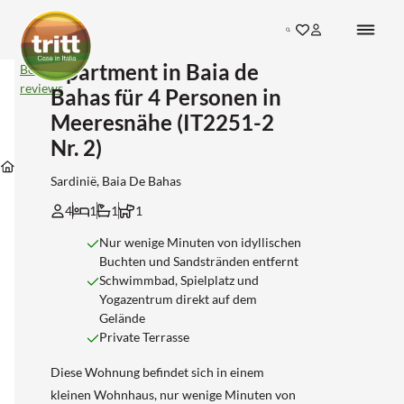
Search
Apartment in Baia de
Apartment
Bekijk
in
reviews
Bahas für 4 Personen in
Baia
de
Meeresnähe (IT2251-2
Bahas
Unterkünfte
Nr. 2)
für
Unterkünfte
Unterkünfte
in
4
Unterkünfte
in
in
Baia-
Personen
Sardinië, Baia De Bahas
Sardinie
Sassari
de-
in
bahas
Meeresnähe
4
1
1
1
(IT2251-
2
Nur wenige Minuten von idyllischen
Nr.
Buchten und Sandstränden entfernt
2)
Schwimmbad, Spielplatz und
Yogazentrum direkt auf dem
Gelände
Private Terrasse
Diese Wohnung befindet sich in einem
kleinen Wohnhaus, nur wenige Minuten von