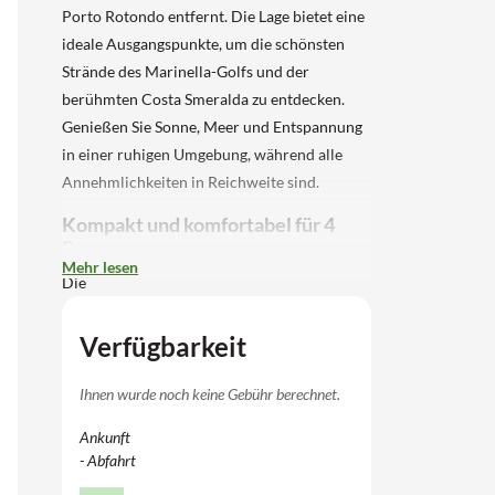
Porto Rotondo entfernt. Die Lage bietet eine
ideale Ausgangspunkte, um die schönsten
Strände des Marinella-Golfs und der
berühmten Costa Smeralda zu entdecken.
Genießen Sie Sonne, Meer und Entspannung
in einer ruhigen Umgebung, während alle
Annehmlichkeiten in Reichweite sind.
Kompakt und komfortabel für 4
Personen
Mehr lesen
Die
4-Personen-Wohnung befindet sich im
Verfügbarkeit
Erdgeschoss oder im ersten Stock und bietet
einen Wohnbereich mit Esstisch, Kochnische
Ihnen wurde noch keine Gebühr berechnet.
mit Geschirr, Besteck, Mikrowelle, Toaster
Ankunft
und Wasserkocher, einen Fernseher, ein
- Abfahrt
Doppelsofa und ein Schlafzimmer mit
Doppelbett. Das Badezimmer verfügt über