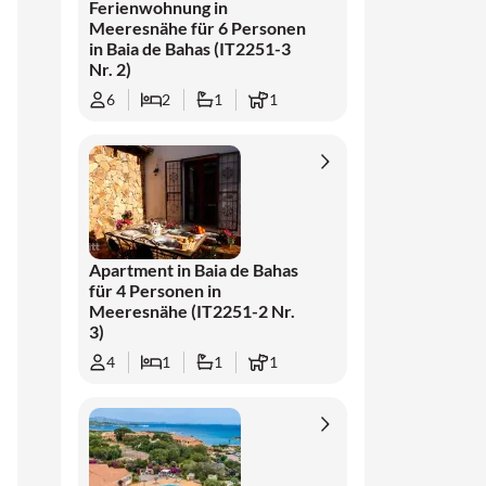
Ferienwohnung in
karibisch ähnlichen Bucht mit Blick auf
Meeresnähe für 6 Personen
smaragdgrüne Gewässer. Für diejenigen, die
in Baia de Bahas (IT2251-3
Nr. 2)
Kultur und Luxus suchen, sind die lebhaften
Badeorte und eleganten Strände der Costa
6
2
1
1
Smeralda leicht erreichbar, darunter Porto
Cervo, Poltu Cuatu, Liscia di Vacca und Cala
di Volpe.
Darüber hinaus bietet das Wohnhaus
Einrichtungen wie ein Schwimmbad mit
Apartment in Baia de Bahas
Sonnenbänken und Sonnenschirmen, einen
für 4 Personen in
Kinderspielplatz und ein Yogazentrum in der
Meeresnähe (IT2251-2 Nr.
3)
Hochsaison. Weniger als 100 Meter entfernt
finden Sie ein Restaurant/eine Pizzeria, eine
4
1
1
1
Bar und einen Supermarkt. Sportbegeisterte
können auf dem Tennisplatz abschlagen oder
die vor Ort verfügbaren Fahrräder kostenlos
nutzen.