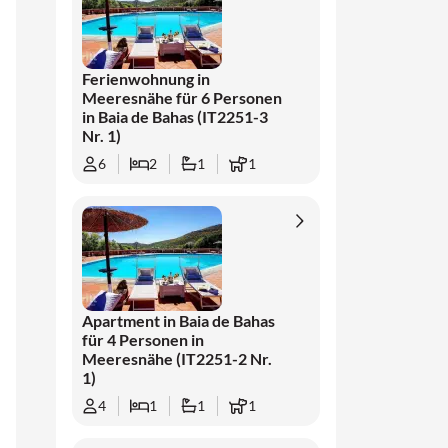
Ferienwohnung in
Meeresnähe für 6 Personen
in Baia de Bahas (IT2251-3
Nr. 1)
6
2
1
1
Apartment in Baia de Bahas
für 4 Personen in
Meeresnähe (IT2251-2 Nr.
1)
4
1
1
1