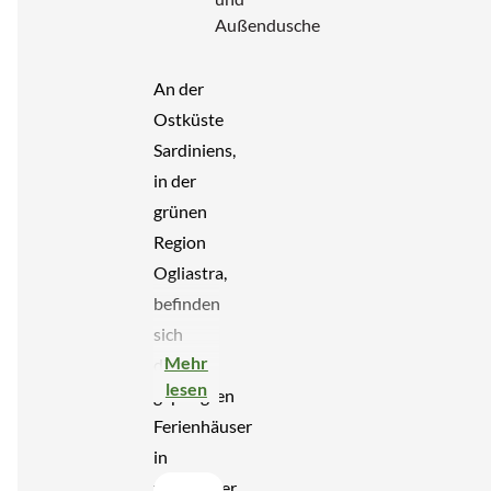
Außendusche
An der
Ostküste
Sardiniens,
in der
grünen
Region
Ogliastra,
befinden
sich
Mehr
diese
lesen
gepflegten
Ferienhäuser
in
fußläufiger