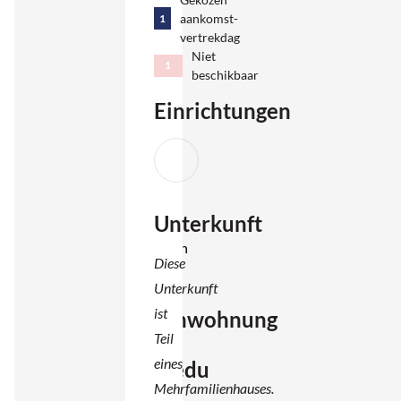
aankomst-
1
Ein
vertrekdag
schöner
Niet
1
Ort für
beschikbaar
alle, die
Einrichtungen
Komfort
mit
Natur
und
Unterkunft
Strand
verbinden
Diese
möchten.
Unterkunft
ist
Ferienwohnung
Teil
in
eines
Cardedu
Mehrfamilienhauses.
mit