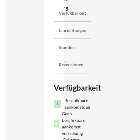
Entfernung
Verfügbarkeit
zum
Meer.
Einrichtungen
Die Lage
ist ruhig
Standort
und
geschützt,
Rezensionen
mit viel
Grün
Verfügbarkeit
ringsum
und
Beschikbare
dem
1
aankomstdag
Strand
Geen
beschikbare
fast vor
1
aankomst-
der
vertrekdag
Haustür.
Gekozen