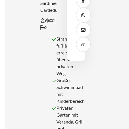
Teile diesen Beitrag au
Sardinië,
Cardedu
Teile diesen Beitrag a
6
2
2
Diesen Beitrag per E-Ma
Strand
fußläufig
erreichbar
über den
privaten
Weg
Großes
Schwimmbad
mit
Kinderbereich
Privater
Garten mit
Veranda, Grill
und