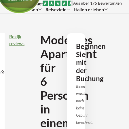
Aus über 175 Bewertungen
Themen
Reiseziele
Italien erleben
Modernes
Modernes
Bekijk
Apartment
reviews
Beginnen
für
Apartment
6
Sie
Personen
in
mit
für
einem
Unterkünfte
Unterkünfte
Unterkünfte
der
Ferienpark
Unterkünfte
in
in
in
mit
Buchung
6
Sardinie
Nuoro
Cardedu
Swimmingpool
in
Ihnen
Cardedu
Personen
wurde
(IT2262-
1
noch
Nr.
in
keine
3)
Gebühr
einem
berechnet.