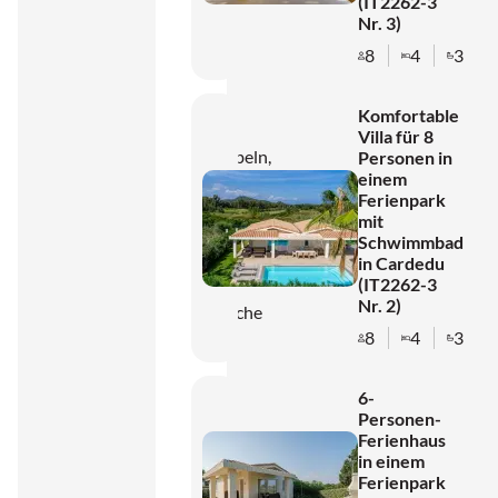
verfügen
(IT2262-3
Nr. 3)
über
8
4
3
eine
Veranda
Komfortable
mit
Villa für 8
Gartenmöbeln,
Personen in
einem
einen
Ferienpark
privaten
mit
Schwimmbad
Garten
in Cardedu
mit
(IT2262-3
Nr. 2)
Außendusche
8
4
3
und
Grill. Im
6-
Inneren
Personen-
finden
Ferienhaus
in einem
Sie ein
Ferienpark