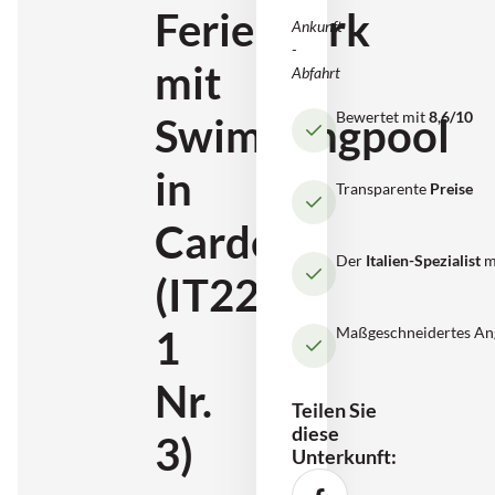
Ferienpark
Ankunft
-
mit
Abfahrt
Bewertet mit
8,6/10
Swimmingpool
in
Transparente
Preise
Cardedu
Der
Italien-Spezialist
m
(IT2262-
1
Maßgeschneidertes An
Nr.
Teilen Sie
diese
3)
Unterkunft: