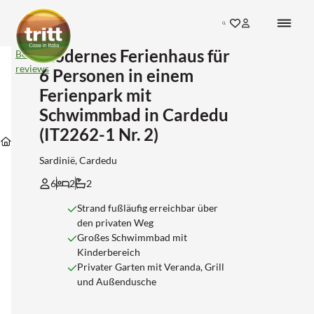
Search
Modernes Ferienhaus für
Modernes
Bekijk
Ferienhaus
reviews
6 Personen in einem
für
6
Ferienpark mit
Personen
Schwimmbad in Cardedu
in
einem
Unterkünfte
Unterkünfte
Unterkünfte
(IT2262-1 Nr. 2)
Ferienpark
Unterkünfte
in
in
in
mit
Sardinie
Nuoro
Cardedu
Schwimmbad
Sardinië, Cardedu
in
6
2
2
Cardedu
(IT2262-
1
Strand fußläufig erreichbar über
Nr.
den privaten Weg
2)
Großes Schwimmbad mit
Kinderbereich
Privater Garten mit Veranda, Grill
und Außendusche