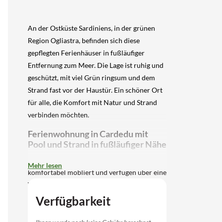
An der Ostküste Sardiniens, in der grünen
Region Ogliastra, befinden sich diese
gepflegten Ferienhäuser in fußläufiger
Entfernung zum Meer. Die Lage ist ruhig und
geschützt, mit viel Grün ringsum und dem
Strand fast vor der Haustür. Ein schöner Ort
für alle, die Komfort mit Natur und Strand
verbinden möchten.
Ferienwohnung in Cardedu mit
Pool und Strand in fußläufiger Nähe
Die einstöckigen Häuser sind modern und
Mehr lesen
komfortabel möbliert und verfügen über eine
Veranda mit Gartenmöbeln, einen privaten
Garten mit Außendusche und Grill. Im
Verfügbarkeit
Inneren finden Sie ein helles Wohnzimmer
mit Sitzecke und Schlafsofas, eine voll