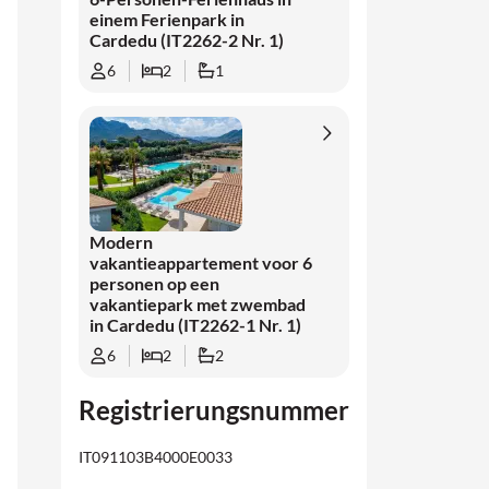
einem Ferienpark in
Cardedu (IT2262-2 Nr. 1)
6
2
1
Modern
vakantieappartement voor 6
personen op een
vakantiepark met zwembad
in Cardedu (IT2262-1 Nr. 1)
6
2
2
Registrierungsnummer
IT091103B4000E0033