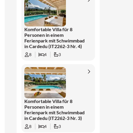
Sie Strandtage mit kurzen Ausflügen ins
Landesinnere ab und genießen Sie die
entspannte Atmosphäre Ostsardiniens. Eine
wunderbare Basis für einen sonnigen Urlaub
Komfortable Villa für 8
Personen in einem
am Meer.
Ferienpark mit Schwimmbad
in Cardedu (IT2262-3 Nr. 4)
8
4
3
Komfortable Villa für 8
Personen in einem
Ferienpark mit Schwimmbad
in Cardedu (IT2262-3 Nr. 3)
8
4
3