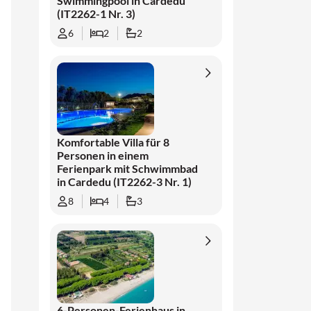
Swimmingpool in Cardedu
(IT2262-1 Nr. 3)
6
2
2
Komfortable Villa für 8
Personen in einem
Ferienpark mit Schwimmbad
in Cardedu (IT2262-3 Nr. 1)
8
4
3
6-Personen-Ferienhaus in