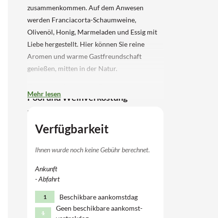
zusammenkommen. Auf dem Anwesen
werden Franciacorta-Schaumweine,
Olivenöl, Honig, Marmeladen und Essig mit
Liebe hergestellt. Hier können Sie reine
Aromen und warme Gastfreundschaft
genießen, mitten in der Natur.
Ferienwohnung in Franciacorta mit
Mehr lesen
Pool und Weinverkostung
Diese
Verfügbarkeit
Wohnung ist für 4 Personen (2+2 Personen)
geeignet und befindet sich im Erdgeschoss,
Ihnen wurde noch keine Gebühr berechnet.
direkt vor dem Pool. Das Wohnzimmer
Ankunft
verfügt über einen Sitzbereich, einen
- Abfahrt
Essbereich und einen Satellitenfernseher. Die
Küche ist vollständig ausgestattet mit
Beschikbare aankomstdag
1
Induktionsherd, Mikrowelle, Kühlschrank,
Geen beschikbare aankomst-
1
Gefrier, Geschirrspüler und