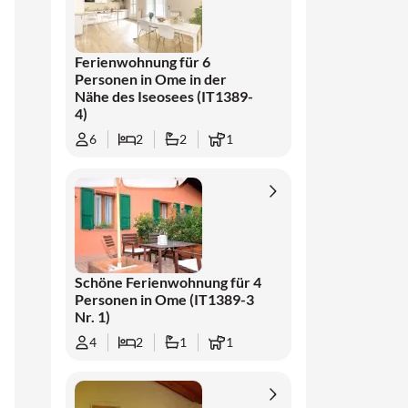
Ode an das italienische Leben – mit Reben als
Aussicht, dem Duft von Olivenbäumen in der
Ferienwohnung für 6
Luft und einem Tisch voller lokaler
Personen in Ome in der
Delikatessen.
Nähe des Iseosees (IT1389-
4)
6
2
2
1
Schöne Ferienwohnung für 4
Personen in Ome (IT1389-3
Nr. 1)
4
2
1
1