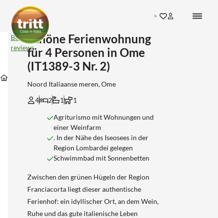
Search
Schöne Ferienwohnung
Schöne
Bekijk
Ferienwohnung
reviews
für 4 Personen in Ome
für
Unterkünfte
4
(IT1389-3 Nr. 2)
in
Unterkünfte
Unterkünfte
Personen
Unterkünfte
Noord-
in
in
in
Noord Italiaanse meren, Ome
italiaanse-
Brescia
Ome
Ome
meren
(IT1389-
4
2
1
1
3
Nr.
Agriturismo mit Wohnungen und
2)
einer Weinfarm
. In der Nähe des Iseosees in der
Region Lombardei gelegen
Schwimmbad mit Sonnenbetten
Zwischen den grünen Hügeln der Region
Franciacorta liegt dieser authentische
Ferienhof: ein idyllischer Ort, an dem Wein,
Ruhe und das gute italienische Leben