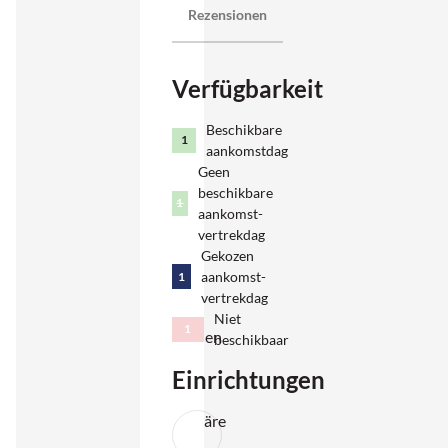
stehen
Rezensionen
in einem
ruhigen,
Verfügbarkeit
grünen
Garten,
Beschikbare
in dem
1
aankomstdag
Kinder
Geen
beschikbare
sicher
1
aankomst-
spielen
vertrekdag
und
Gekozen
aankomst-
1
Eltern
vertrekdag
sich
Niet
1
entspannen
beschikbaar
können.
Einrichtungen
Die
Atmosphäre