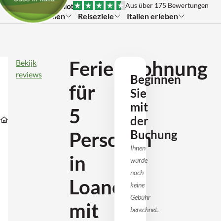
Aus über 175 Bewertungen
Themen
Reiseziele
Italien erleben
Ferienwohnung
Ferienwohnung
Bekijk
für
reviews
Beginnen
5
für
Personen
Sie
in
Loano
mit
5
Unterkünfte
Unterkünfte
Unterkünfte
mit
der
Unterkünfte
in
in
in
Pool
Ligurie
Savona
Loano
und
Buchung
Personen
in
Strandnähe
Ihnen
(IT1404-
in
wurde
2
Nr.
noch
2)
Loano
keine
Gebühr
mit
berechnet.