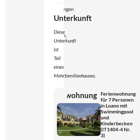
ist
ungezwungen
Unterkunft
und
typisch
Diese
italienisch,
Unterkunft
mit dem
ist
Meer
Teil
immer
eines
in der
Mehrfamilienhauses.
Nähe.
Ferienwohnung
Ferienwohnung
für 7 Personen
am
in Loano mit
Meer
Swimmingpool
und
mit
Kinderbecken
Swimmingpool
(IT1404-4 Nr.
3)
und