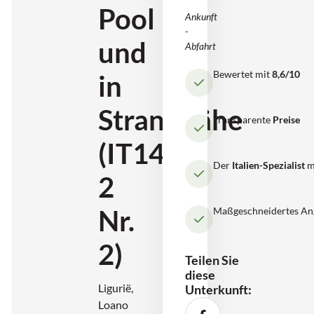
Pool
Ankunft
-
und
Abfahrt
Bewertet mit
8,6/10
in
Strandnähe
Transparente
Preise
(IT1404-
Der
Italien-Spezialist
m
2
Nr.
Maßgeschneidertes An
2)
Teilen Sie
diese
Ligurië,
Unterkunft:
Loano