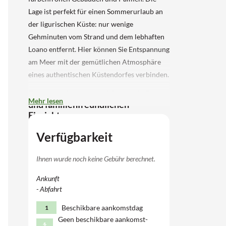
Lage ist perfekt für einen Sommerurlaub an
der ligurischen Küste: nur wenige
Gehminuten vom Strand und dem lebhaften
Loano entfernt. Hier können Sie Entspannung
am Meer mit der gemütlichen Atmosphäre
eines authentischen Küstendorfes verbinden.
Ferienwohnung am Meer mit Pool
Mehr lesen
und familienfreundlichen
Einrichtungen
Diese Ferienunterkunft bietet alles für einen
Verfügbarkeit
unbeschwerten Familienurlaub für 6
Personen (4+2 Pers.). Es gibt einen Pool mit
Ihnen wurde noch keine Gebühr berechnet.
separatem Kinderbecken, eine Bar für Kaffee
Ankunft
und Eis sowie viel Platz zum Spielen mit
- Abfahrt
Tischtennis, Tischfußball und einem
Volleyballfeld. Im Juli und August werden bei
Beschikbare aankomstdag
1
ausreichender Nachfrage lustige
Geen beschikbare aankomst-
1