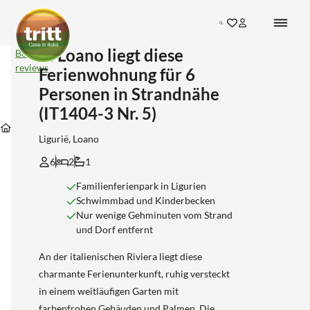
Search
In Loano liegt diese
In
Bekijk
Loano
reviews
Ferienwohnung für 6
liegt
diese
Personen in Strandnähe
Ferienwohnung
(IT1404-3 Nr. 5)
für
Unterkünfte
Unterkünfte
Unterkünfte
6
Unterkünfte
in
in
in
Personen
Ligurië, Loano
Ligurie
Savona
Loano
in
Strandnähe
6
2
1
(IT1404-
3
Familienferienpark in Ligurien
Nr.
Schwimmbad und Kinderbecken
5)
Nur wenige Gehminuten vom Strand
und Dorf entfernt
An der italienischen Riviera liegt diese
charmante Ferienunterkunft, ruhig versteckt
in einem weitläufigen Garten mit
farbenfrohen Gebäuden und Palmen. Die