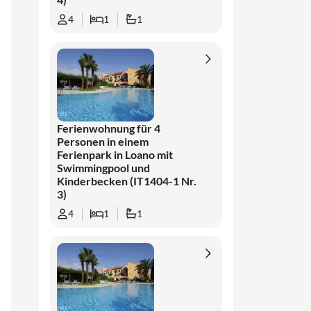
4
1
1
Ferienwohnung für 4
Personen in einem
Ferienpark in Loano mit
Swimmingpool und
Kinderbecken (IT1404-1 Nr.
3)
4
1
1