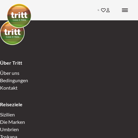
Skip to content
Search
Gehen Sie zu den F
Inloggen bij mij
Go to Home
Go to Home
Über Tritt
Über uns
Bedingungen
Kontakt
Reiseziele
Sizilien
Die Marken
Umbrien
Toskana