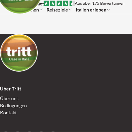
Skip to content
Aus über 175 Bewertungen
Themen
Reiseziele
Italien erleben
Submenu:
Submenu:
Submenu:
Go to Home
Über Tritt
Über uns
Bedingungen
Kontakt