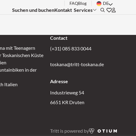
FAQ
Blog
DE
Suchen und buchen
Kontakt
Services
Submenu:
Search
Gehen Sie zu 
Inloggen bi
Contact
ana mit Teenagern
(+31) 085 833 0044
r Toskanischen Küste
lien
toskana@tritt-toskana.de
ntainbiken in der
Adresse
h Italien
Industrieweg 54
6651 KR Druten
Tritt is powered by