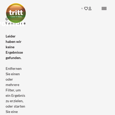
Search
0
voriten
Unterkünfte
Leider
haben wir
keine
Ergebnisse
gefunden.
Entfernen
Sie einen
oder
mehrere
Filter, um
ein Ergebnis
zu erzielen,
oder starten
Sie eine