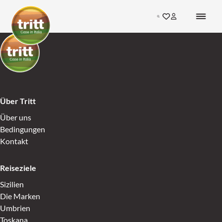
Skip to content
Search
Gehen Sie zu den F
Inloggen bij mij
Go to Home
Go to Home
Über Tritt
Über uns
Bedingungen
Kontakt
Reiseziele
Sizilien
Die Marken
Umbrien
Toskana